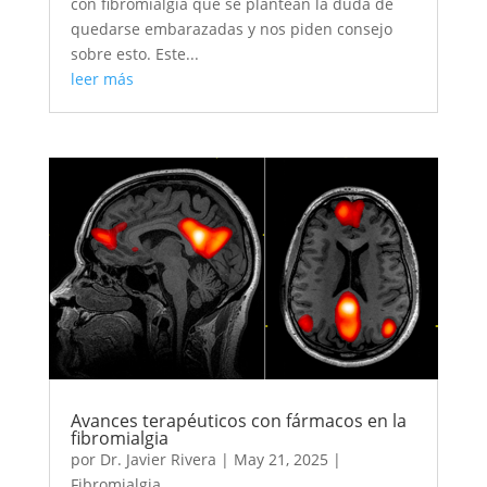
con fibromialgia que se plantean la duda de
quedarse embarazadas y nos piden consejo
sobre esto. Este...
leer más
Avances terapéuticos con fármacos en la
fibromialgia
por
Dr. Javier Rivera
|
May 21, 2025
|
Fibromialgia