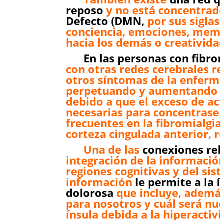
reposo
y no está concentrado
Defecto (DMN,
por sus siglas
conciencia, emociones, memo
hacia los demás o creativida
En las personas con fibro
con otras redes cerebrales r
otros síntomas de la enferm
perpetuando y aumentando 
debido a que el exceso de ac
necesarias para concentrase
frecuentes en la fibromialgi
corteza cingulada anterior, 
Una de las
conexiones rel
integración de la informació
regiones cognitivas y del s
información
le permite a la
dolorosa
que incluye, además
para nosotros y cuál será nue
ínsula debida a la hiperact