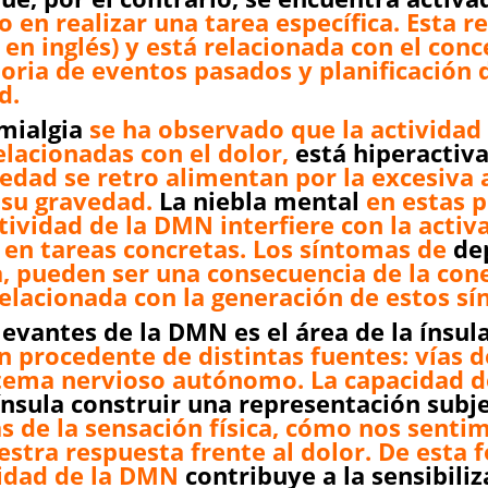
 en realizar una tarea específica. Esta r
 en inglés) y está relacionada con el con
ria de eventos pasados y planificación 
d.
mialgia
se ha observado que la actividad
elacionadas con el dolor,
está hiperactiv
edad se retro alimentan por la excesiva 
su gravedad.
La niebla mental
en estas p
tividad de la DMN interfiere con la activ
 en tareas concretas. Los síntomas de
de
a, pueden ser una consecuencia de la con
relacionada con la generación de estos s
evantes de la DMN es el área de la ínsul
n procedente de distintas fuentes: vías d
istema nervioso autónomo. La capacidad d
 ínsula construir una representación subje
 de la sensación física, cómo nos sentim
stra respuesta frente al dolor. De esta f
ividad de la DMN
contribuye a la sensibiliz