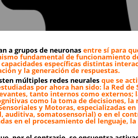
an a grupos de neuronas
entre sí para qu
ismo fundamental de funcionamiento del
capacidades específicas distintas intera
ción y la generación de respuestas.
sten múltiples redes neurales
que se acti
estudiadas por ahora han sido: la Red de 
evantes, tanto internos como externos; l
gnitivas como la toma de decisiones, la 
 Sensoriales y Motoras, especializadas e
l, auditiva, somatosensorial) o en el con
adas en el procesamiento del lenguaje, la
ue, por el contrario, se encuentra activ