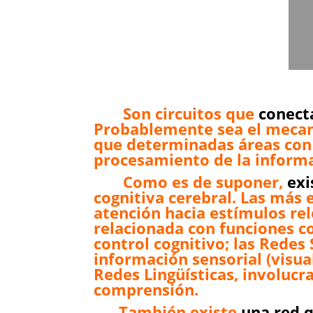
Son circuitos que
conect
Probablemente sea el mecan
que determinadas áreas con 
procesamiento de la informa
Como es de suponer,
exi
cognitiva cerebral. Las más 
atención hacia estímulos rel
relacionada con funciones co
control cognitivo; las Redes
información sensorial (visua
Redes Lingüísticas, involucr
comprensión.
También existe
una red q