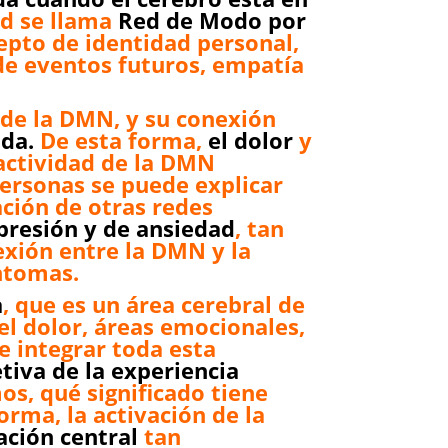
ed se llama
Red de Modo por
cepto de identidad personal,
de eventos futuros, empatía
 de la DMN, y su conexión
ada.
De esta forma,
el dolor
y
actividad de la DMN
ersonas se puede explicar
ación de otras redes
presión y de ansiedad
, tan
exión entre la DMN y la
íntomas.
a
, que es un área cerebral de
el dolor, áreas emocionales,
e integrar toda esta
tiva de la experiencia
os, qué significado tiene
orma, la activación de la
ación central
tan