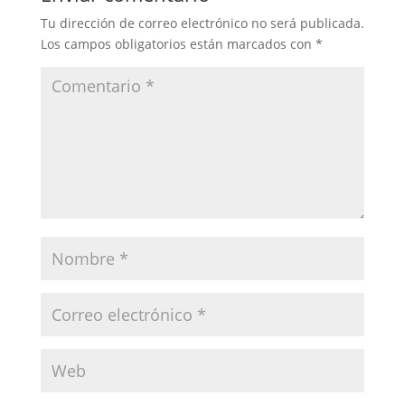
o
p
tir
Tu dirección de correo electrónico no será publicada.
o
p
Los campos obligatorios están marcados con
*
k