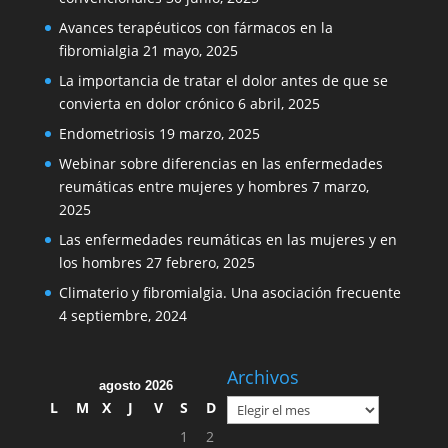
Avances terapéuticos con fármacos en la
fibromialgia
21 mayo, 2025
La importancia de tratar el dolor antes de que se
convierta en dolor crónico
6 abril, 2025
Endometriosis
19 marzo, 2025
Webinar sobre diferencias en las enfermedades
reumáticas entre mujeres y hombres
7 marzo,
2025
Las enfermedades reumáticas en las mujeres y en
los hombres
27 febrero, 2025
Climaterio y fibromialgia. Una asociación frecuente
4 septiembre, 2024
Archivos
agosto 2026
Archivos
L
M
X
J
V
S
D
1
2