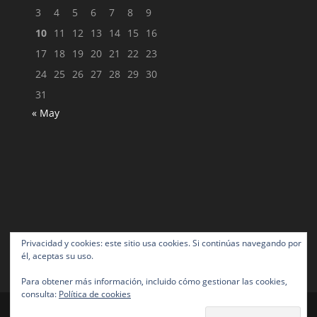
3
4
5
6
7
8
9
10
11
12
13
14
15
16
17
18
19
20
21
22
23
24
25
26
27
28
29
30
31
« May
Privacidad y cookies: este sitio usa cookies. Si continúas navegando por
él, aceptas su uso.
Para obtener más información, incluido cómo gestionar las cookies,
consulta:
Política de cookies
Diseñado por
Elegant Themes
| Desarrollado por