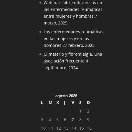
Webinar sobre diferencias en
las enfermedades reumáticas
entre mujeres y hombres
7
marzo, 2025
Las enfermedades reumáticas
en las mujeres y en los
hombres
27 febrero, 2025
Climaterio y fibromialgia. Una
asociación frecuente
4
septiembre, 2024
agosto 2026
L
M
X
J
V
S
D
1
2
3
4
5
6
7
8
9
10
11
12
13
14
15
16