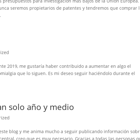
 presupuestos para investigación más bajos de la Unión Europea.
 nunca seremos propietarios de patentes y tendremos que comprar 
.
ized
ante 2019, me gustaría haber contribuido a aumentar en algo el
omialgia que lo siguen. Es mi deseo seguir haciéndolo durante el
tan solo año y medio
rized
e este blog y me anima mucho a seguir publicando información sob
central, creo que es muy necesario. Gracias a todas las personas 