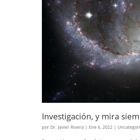
Investigación, y mira siem
por
Dr. Javier Rivera
|
Ene 6, 2022
|
Uncategor