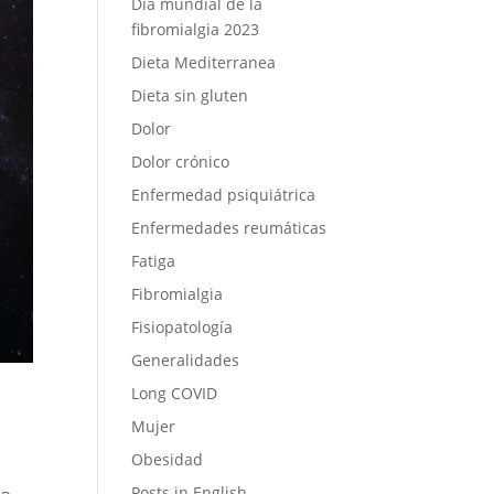
Día mundial de la
fibromialgia 2023
Dieta Mediterranea
Dieta sin gluten
Dolor
Dolor crónico
Enfermedad psiquiátrica
Enfermedades reumáticas
Fatiga
Fibromialgia
Fisiopatología
Generalidades
Long COVID
Mujer
Obesidad
Posts in English